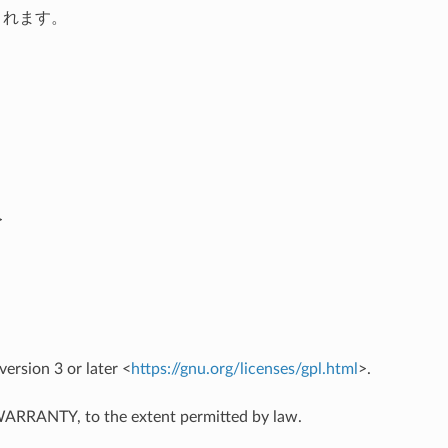
されます。
>
rsion 3 or later <
https://gnu.org/licenses/gpl.html
>.
O WARRANTY, to the extent permitted by law.