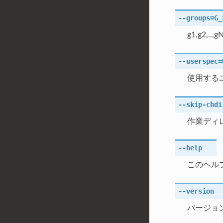
--groups
=G_
g1,g2,
--userspec
=
使用するユ
--skip-chdi
作業ディレ
--help
このヘル
--version
バージョ