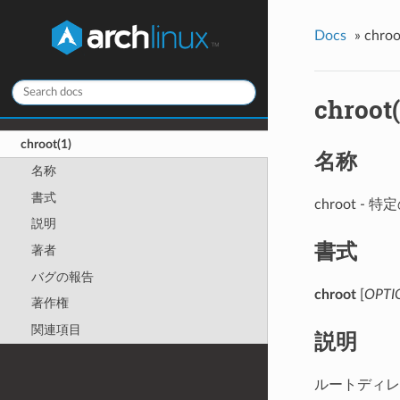
Docs
»
chroo
chroot(
chroot(1)
名称
名称
書式
chroot
説明
書式
著者
バグの報告
chroot
[
OPTI
著作権
関連項目
説明
ルートディレク