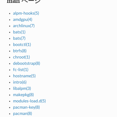
man ページ
alpm-hooks(5)
amdgpu(4)
archlinux(7)
bats(1)
bats(7)
bootctl(1)
btrfs(8)
chroot(1)
debootstrap(8)
fc-list(1)
hostname(5)
intro(6)
libalpm(3)
makepkg(8)
modules-load.d(5)
pacman-key(8)
pacman(8)